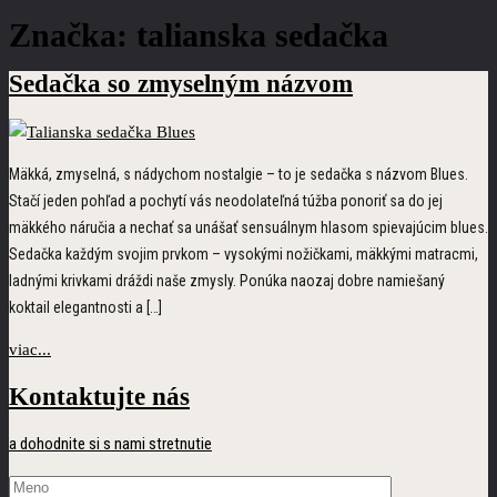
Značka:
talianska sedačka
Sedačka
so zmyselným názvom
Mäkká, zmyselná, s nádychom nostalgie – to je sedačka s názvom Blues.
Stačí jeden pohľad a pochytí vás neodolateľná túžba ponoriť sa do jej
mäkkého náručia a nechať sa unášať sensuálnym hlasom spievajúcim blues.
Sedačka každým svojim prvkom – vysokými nožičkami, mäkkými matracmi,
ladnými krivkami dráždi naše zmysly. Ponúka naozaj dobre namiešaný
koktail elegantnosti a […]
viac...
Kontaktujte nás
a dohodnite si s nami stretnutie