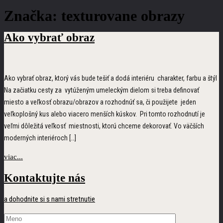
Značka:
texturovane obrazy
Ako vybrať
obraz
Ako vybrať obraz, ktorý vás bude tešiť a dodá interiéru charakter, farbu a štýl
Na začiatku cesty za vytúženým umeleckým dielom si treba definovať
miesto a veľkosť obrazu/obrazov a rozhodnúť sa, či použijete jeden
veľkoplošný kus alebo viacero menších kúskov. Pri tomto rozhodnutí je
veľmi dôležitá veľkosť miestnosti, ktorú chceme dekorovať. Vo väčších
moderných interiéroch […]
viac...
Kontaktujte nás
a dohodnite si s nami stretnutie