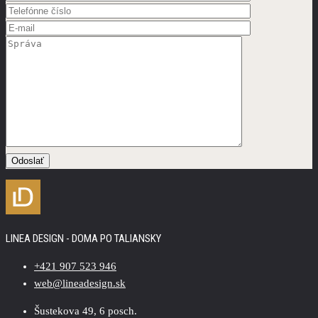
LINEA DESIGN - DOMA PO TALIANSKY
+421 907 523 946
web@lineadesign.sk
Šustekova 49, 6 posch.