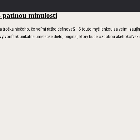
 patinou minulosti
troška niečoho, čo veľmi ťažko definovať? S touto myšlienkou sa veľmi zaujímav
tvoriť tak unikátne umelecké dielo, originál, ktorý bude ozdobou akéhokoľvek 