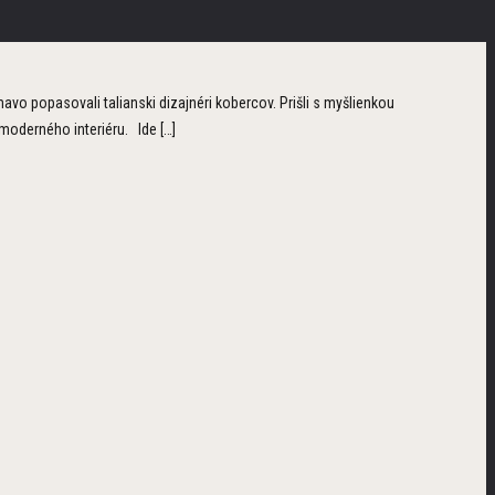
o popasovali talianski dizajnéri kobercov. Prišli s myšlienkou
moderného interiéru. Ide […]