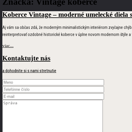
Značka:
Vintage koberce
Koberce
Vintage
– moderné umelecké diela s
Aj vám sa občas zdá, že moderným minimalistickým interiérom zvyčajne chýba 
reinterpretovať ozdobné historické koberce v úplne novom modernom štýle a vy
viac...
Kontaktujte nás
a dohodnite si s nami stretnutie