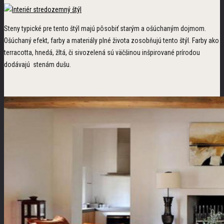
Steny typické pre tento štýl majú pôsobiť starým a ošúchaným dojmom.
Ošúchaný efekt, farby a materiály plné života zosobňujú tento štýl. Farby ako
terracotta, hnedá, žltá, či sivozelená sú väčšinou inšpirované prírodou
dodávajú stenám dušu.