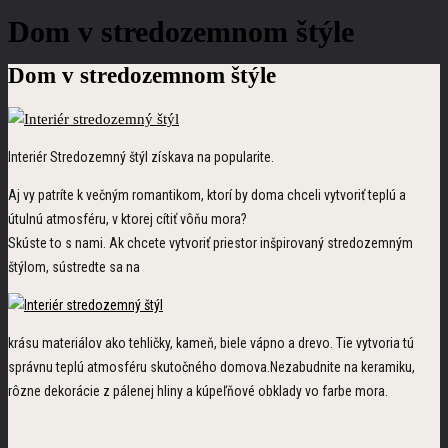
Dom v
stredozemnom
štýle
Dom v
stredozemnom
štýle
Interiér Stredozemný štýl získava na popularite.
Aj vy patríte k večným romantikom, ktorí by doma chceli vytvoriť teplú a
útulnú atmosféru, v ktorej cítiť vôňu mora?
Skúste to s nami. Ak chcete vytvoriť priestor inšpirovaný stredozemným
štýlom, sústredte sa na
krásu materiálov ako tehličky, kameň, biele vápno a drevo. Tie vytvoria tú
správnu teplú atmosféru skutočného domova.Nezabudnite na keramiku,
rôzne dekorácie z pálenej hliny a kúpeľňové obklady vo farbe mora.